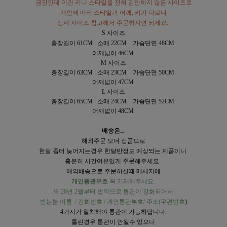
권장인데 이건 키나 스타일을 전혀 감안하지 않은 사이즈로
개인에 따라 스타일과 어깨, 키가 다르니
상세 사이즈 참고해서 주문하시면 되세요..
S 사이즈
총장길이 61CM 소매 22CM 가슴단면 48CM
어깨넓이 46CM
M 사이즈
총장길이 63CM 소매 23CM 가슴단면 50CM
어깨넓이 47CM
L 사이즈
총장길이 65CM 소매 24CM 가슴단면 52CM
어깨넓이 48CM
배송은...
해외주문 오더 상품으로
한달
좀더 늦어지는경우 한달반정도
예상되는 제품이니
충분히 시간여유있게 주문해주세요..
해외배송으로 주문하실때 메세지에
개인통관부호
꼭 기재해주세요..
※ 26년 2월부터 법적으로 통관이 강화되어서
받는분 이름 / 전화번호 / 개인통관부호
/ 주소(우편번호
)
4가지가 일치해야 통관이 가능하답니다.
틀린경우 통관이 안될수 있으니