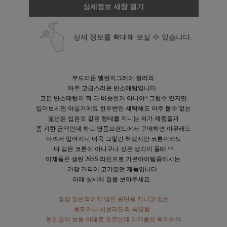
상세정보 새창 열기
상세 정보를 확대해 보실 수 있습니다.
부드러운 멜란지그레이 컬러의
아주 고급스러운 반소매탑입니다..
코튼 반소매탑이 뭐 다 비슷한거 아니야? 그럴수 있지만
입어보시면 아실거에요 한두번만 세탁해도 아주 볼수 없는
몇년은 입은것 같은 형태를 지니는 저가 제품들과
좀 과한 금액인데 하고 명품브랜드에서 구매하면 아무래도
아껴서 입어지니 더욱 그렇긴 하겠지만 코튼이라도
다 같은 코튼이 아니구나 싶은 생각이 들때 ^^
이제품은 셀린 26SS 라인으로 기본아이템중에서는
가장 가격이 고가였던 제품입니다..
아래 상세에 결을 보아주세요...
정말 일반적이지 않은 원단을 지니고 있는
원단이나 시보리단의 특별함..
원단결이 보통 아래로 흐르는데 이제품은 특이하게